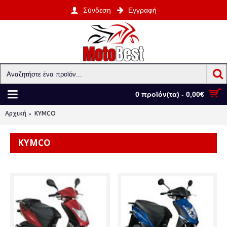
Σύνδεση
Εγγραφή
0 προϊόν(τα) - 0,00€
Αρχική
KYMCO
KYMCO