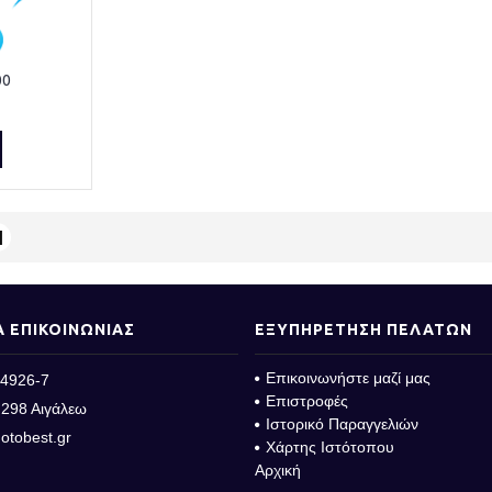
00
|
Α ΕΠΙΚΟΙΝΩΝΙΑΣ
ΕΞΥΠΗΡΕΤΗΣΗ ΠΕΛΑΤΩΝ
Επικοινωνήστε μαζί μας
4926-7
Επιστροφές
298 Αιγάλεω
Ιστορικό Παραγγελιών
otobest.gr
Χάρτης Ιστότοπου
Αρχική