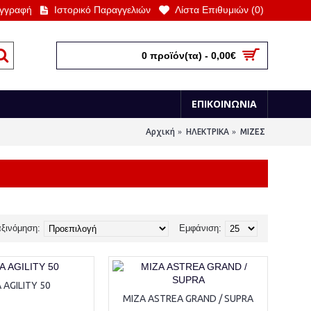
γγραφή
Ιστορικό Παραγγελιών
Λίστα Επιθυμιών (
0
)
0 προϊόν(τα) - 0,00€
ΕΠΙΚΟΙΝΩΝΙΑ
Αρχική
ΗΛΕΚΤΡΙΚΑ
ΜΙΖΕΣ
ξινόμηση:
Εμφάνιση:
 AGILITY 50
ΜΙΖΑ ASTREA GRAND / SUPRA