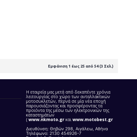
Εμφάνιση 1 έως 25 από 54 (3 Σελ.)
Η εταιρεία μας
μετά από δεκαπέντε χρόνια
λειτουργίας στο χώρο των ανταλλακτικών
μοτοσυκλετών, περνά σε μία νέα εποχή
παρουσιάζοντας και προσφέροντας τα
προϊόντα της
μέσω των ηλεκτρονικών της
καταστημάτων
(
www.nkmoto.gr
και
www.motobest.gr
)
Διευθύνση: Θηβών 298, Αιγάλεω, Αθήνα
Τηλέφωνο: 2130 454926-7