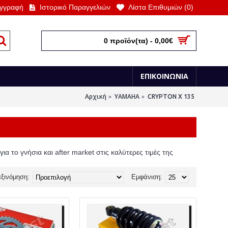
γγραφή
Ιστορικό Παραγγελιών
Λίστα Επιθυμιών (
0
)
0 προϊόν(τα) - 0,00€
ΕΠΙΚΟΙΝΩΝΙΑ
Αρχική
YAMAHA
CRYPTON X 135
ια το γνήσια και after market στις καλύτερες τιμές της
ξινόμηση:
Εμφάνιση: