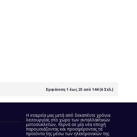
Εμφάνιση 1 έως 25 από 144 (6 Σελ.)
Η εταιρεία μας
μετά από δεκαπέντε χρόνια
λειτουργίας στο χώρο των ανταλλακτικών
μοτοσυκλετών, περνά σε μία νέα εποχή
παρουσιάζοντας και προσφέροντας τα
προϊόντα της
μέσω των ηλεκτρονικών της