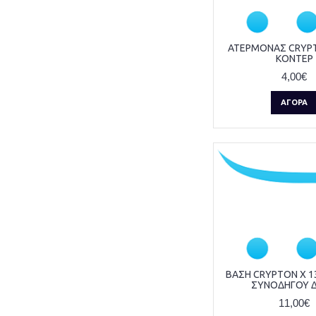
YAMAHA
ΠΛΑΣΤΙΚΑ
ΠΟΛΛΑΠΛΑΣΙΑΣΤΕΣ
ΡΟΥΛΕΜΑΝ
ΑΤΕΡΜΟΝΑΣ CRYPT
ΚΟΝΤΕΡ
ΣΑΜΠΡΕΛΕΣ
4,00€
ΣΕΛΕΣ
ΣΙΑΓΩΝΕΣ
ΑΓΟΡΆ
ΣΤΑΥΡΟΙ
ΣΤΕΦΑΝΙΑ
ΣΤΡΟΦΑΛΟΙ
ΣΥΜΠΛΕΚΤΕΣ
ΣΥΝΑΓΕΡΜΟΙ
ΣΧΑΡΕΣ
ΤΑΚΑΚΙΑ
ΤΕΝΤΩΤΗΡΕΣ
ΤΡΟΜΠΕΣ ΒΕΝΖΙΝΗΣ
ΤΡΟΜΠΕΣ ΛΑΔΙΟΥ
ΒΑΣΗ CRYPTON X 1
ΤΡΟΜΠΕΣ ΦΡΕΝΟΥ
ΣΥΝΟΔΗΓΟΥ Δ
ΤΡΟΧΟΙ
11,00€
ΦΑΝΑΡΙΑ